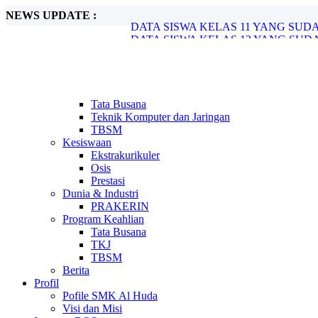
NEWS UPDATE :
DATA SISWA KELAS 11 YANG SUDA
DATA SISWA KELAS 12 YANG SUDA
Rekruitmen Calon Tenaga Kerja Alfamar
SMK Al Huda Bumiayu Kerjasama denga
Info Rangkaian Ujian Kelas 12 Tahun 20
Info AKM 2021 untuk Kelas 11...
OJT 2020...
Tata Busana
Sefety Riding November 2020...
Teknik Komputer dan Jaringan
Selamat Melaksanakan PAS...
TBSM
Cara Mengetahui Penerima PIP dan Meng
Kesiswaan
Ekstrakurikuler
Osis
Prestasi
Dunia & Industri
PRAKERIN
Program Keahlian
Tata Busana
TKJ
TBSM
Berita
Profil
Pofile SMK Al Huda
Visi dan Misi