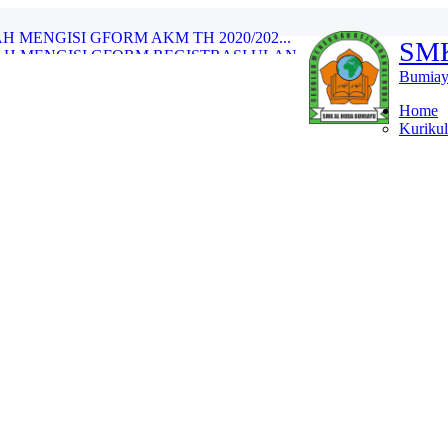
H MENGISI GFORM AKM TH 2020/202...
SM
H MENGISI GFORM REGISTRASI ULAN...
t di SMK Al Huda Bumiay...
Bumiay
n PT Telkom...
20/2021...
Home
Kuriku
etahui Nomor KIP-nya...