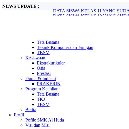
NEWS UPDATE :
DATA SISWA KELAS 11 YANG SUDA
DATA SISWA KELAS 12 YANG SUDA
Rekruitmen Calon Tenaga Kerja Alfamar
SMK Al Huda Bumiayu Kerjasama denga
Info Rangkaian Ujian Kelas 12 Tahun 20
Info AKM 2021 untuk Kelas 11...
OJT 2020...
Tata Busana
Sefety Riding November 2020...
Teknik Komputer dan Jaringan
Selamat Melaksanakan PAS...
TBSM
Cara Mengetahui Penerima PIP dan Meng
Kesiswaan
Ekstrakurikuler
Osis
Prestasi
Dunia & Industri
PRAKERIN
Program Keahlian
Tata Busana
TKJ
TBSM
Berita
Profil
Pofile SMK Al Huda
Visi dan Misi