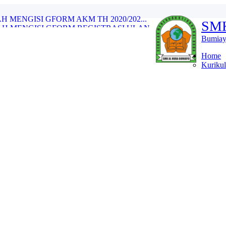
H MENGISI GFORM AKM TH 2020/202...
SM
H MENGISI GFORM REGISTRASI ULAN...
t di SMK Al Huda Bumiay...
Bumiay
n PT Telkom...
20/2021...
Home
Kuriku
etahui Nomor KIP-nya...